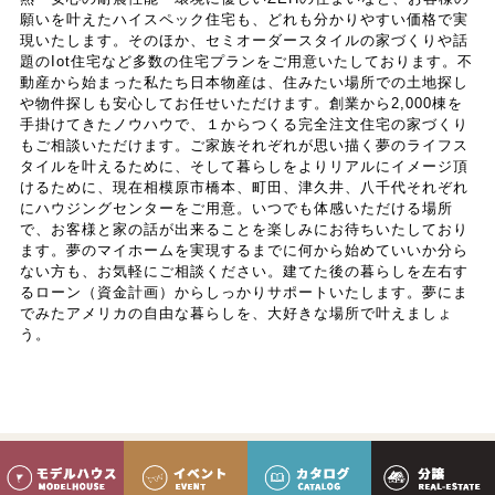
願いを叶えたハイスペック住宅も、どれも分かりやすい価格で実
現いたします。そのほか、セミオーダースタイルの家づくりや話
題のIot住宅など多数の住宅プランをご用意いたしております。不
動産から始まった私たち日本物産は、住みたい場所での土地探し
や物件探しも安心してお任せいただけます。創業から2,000棟を
手掛けてきたノウハウで、１からつくる完全注文住宅の家づくり
もご相談いただけます。ご家族それぞれが思い描く夢のライフス
タイルを叶えるために、そして暮らしをよりリアルにイメージ頂
けるために、現在相模原市橋本、町田、津久井、八千代それぞれ
にハウジングセンターをご用意。いつでも体感いただける場所
で、お客様と家の話が出来ることを楽しみにお待ちいたしており
ます。夢のマイホームを実現するまでに何から始めていいか分ら
ない方も、お気軽にご相談ください。建てた後の暮らしを左右す
るローン（資金計画）からしっかりサポートいたします。夢にま
でみたアメリカの自由な暮らしを、大好きな場所で叶えましょ
う。