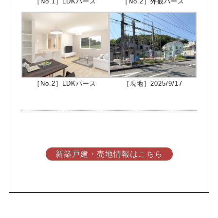
［No.1］LDKパース
［No.2］外観パース
［No.2］LDKパース
［現地］2025/9/17
新築戸建・売地情報はこちら