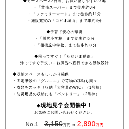
◆
カースペース2台可、お買い物しやすい立地
・「業務スーパー」まで徒歩約8分
・「ファミリーマート」まで徒歩約11分
・施設充実の「コピオ城山」まで車約8分
◆子育て安心の環境
・「川尻小学校」まで徒歩約５分
・「相模丘中学校」まで徒歩約８分
◆帰ってすぐ！「ただいま動線」
帰ってすぐ手洗い→お風呂へ直行できる動線設計
◆収納スペースもしっかり確保
・固定階段の「グルニエ」で荷物の移動も楽々
・衣類をスッキリ収納「大容量のWIC」（1号棟）
・防災用品の収納にも「パントリー」（2号棟）
現地見学会開催中！
◆
お気軽にお問い合わせください。
3,150
2,890
No.1
万円 ➡
万円