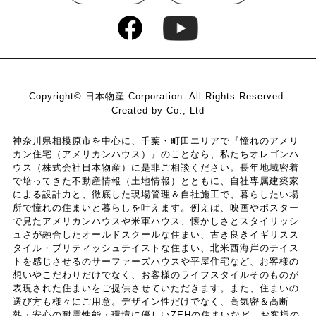
Copyright© 日本物産 Corporation. All Rights Reserved.
Created by Co., Ltd
神奈川県相模原市を中心に、千葉・町田エリアで『憧れのアメリ
カン住宅（アメリカンハウス）』のことなら、私たちオレゴンハ
ウス（株式会社日本物産）に是非ご相談ください。長年地域密着
で培ってきた不動産情報（土地情報）とともに、自社専属建築家
による設計力と、徹底した現場管理＆自社施工で、暮らしたい場
所で憧れの住まいと暮らしを叶えます。例えば、映画やポスター
で見たアメリカンハウスや米軍ハウス、懐かしさとスタイリッシ
ュさが融合したオールドスクールな住まい、古き良きイギリスス
タイル・ブリティッシュテイストな住まい、北米西海岸のテイス
トを感じさせるのサーファーズハウスや平屋住宅など、お客様の
想いやこだわりだけでなく、お客様のライフスタイルそのものが
表現された住まいをご提供させていただきます。また、住まいの
選び方も様々にご用意。デザイン性だけでなく、高気密＆高断
熱・安心の耐震性能・環境に優しいZEHの住まいなど、お客様の