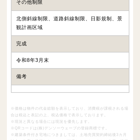
その他制限
北側斜線制限、道路斜線制限、日影規制、景
観計画区域
完成
令和8年3月末
備考
※価格は物件の代金総額を表示しており、消費税が課税される場
合は税込と表記の上、税込価格で表示しております。
※現況と異なる場合には現況を優先します。
※QRコードは(株)デンソーウェーブの登録商標です。
※建築条件付き宅地につきましては、土地売買契約締結後3カ月