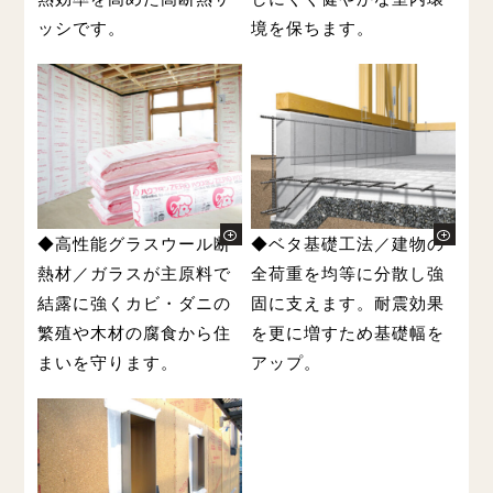
ッシです。
境を保ちます。
◆高性能グラスウール断
◆ベタ基礎工法／建物の
熱材／ガラスが主原料で
全荷重を均等に分散し強
結露に強くカビ・ダニの
固に支えます。耐震効果
繁殖や木材の腐食から住
を更に増すため基礎幅を
まいを守ります。
アップ。