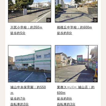
川尻小学校：約350ｍ
相模丘中学校：約600m
徒歩約5分
徒歩約8分
城山中央保育園：約550
業務スーパー 城⼭店：約
ｍ
600m
徒歩約7分
徒歩約8分
自転車約3分
自転車約3分