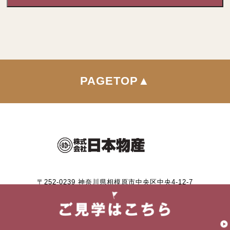
に定める「個人情報」以外のものをいい，ご利用いただいたサー
ビスやご購入いただいた商品，ご覧になったページや広告の履
歴，ユーザーが検索された検索キーワード，ご利用日時，ご利用
の方法，ご利用環境，郵便番号や性別，職業，年齢，ユーザーの
IPアドレス，クッキー情報，位置情報，端末の個体識別情報など
を指します。
PAGETOP▲
第２条（プライバシー情報の収集方法）
当社は，ユーザーが利用登録をする際に氏名，生年月日，住所，
電話番号，メールアドレス，銀行口座番号，クレジットカード番
号，運転免許証番号などの個人情報をお尋ねすることがありま
す。また，ユーザーと提携先などとの間でなされたユーザーの個
人情報を含む取引記録や，決済に関する情報を当社の提携先（情
〒252-0239 神奈川県相模原市中央区中央4-12-7
報提供元，広告主，広告配信先などを含みます。以下，｢提携先｣
TEL.042-758-0333 FAX.042-758-0431
といいます。）などから収集することがあります。
当社は，ユーザーについて，利用したサービスやソフトウエア，
購入した商品，閲覧したページや広告の履歴，検索した検索キー