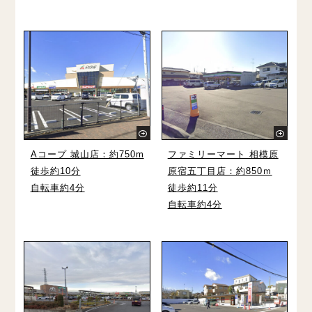
Aコープ 城⼭店：約750m
ファミリーマート 相模原
徒歩約10分
原宿五丁⽬店：約850ｍ
自転車約4分
徒歩約11分
自転車約4分