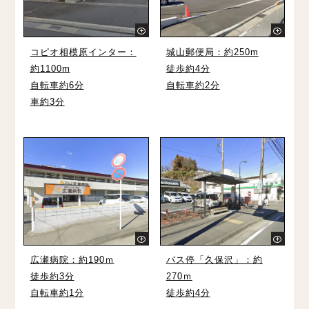
コピオ相模原インター：
城山郵便局：約250m
約1100m
徒歩約4分
自転車約6分
自転車約2分
車約3分
広瀬病院：約190ｍ
バス停「久保沢」：約
徒歩約3分
270ｍ
自転車約1分
徒歩約4分