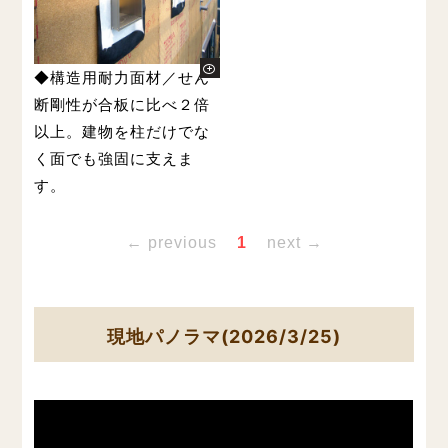
◆構造用耐力面材／せん
断剛性が合板に比べ２倍
以上。建物を柱だけでな
く面でも強固に支えま
す。
← previous
1
next →
現地パノラマ(2026/3/25)