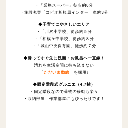
・「業務スーパー」徒歩約8分
・施設充実「
コピオ相模原インター
」車約3分
◆
子育てにやさしいエリア
・「川尻小学校」徒歩約５分
・「相模丘中学校」徒歩約８分
・「城山中央保育園」徒歩約７分
◆
帰ってすぐ先に洗面・お風呂へ一直線！
汚れを生活空間に持ち込まない
「
ただいま動線
」を採用♪
◆
固定階段式グルニエ（4.7帖）
・固定階段なので荷物の移動も楽々
・収納部屋、作業部屋にもぴったりです！