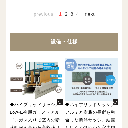
← previous
1
2
3
4
next →
設備・仕様
◆ハイブリッドサッシ／
◆ハイブリッドサッシ／
Low-E複層ガラス・アル
アルミと樹脂の長所を融
ゴンガス入りで室内の断
合した断熱サッシ。結露
熱効率を高めた高断熱サ
しにくく健やかな室内環