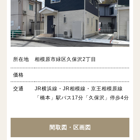
所在地
相模原市緑区久保沢2丁目
価格
交通
JR横浜線・JR相模線・京王相模原線
「橋本」駅バス17分「久保沢」停歩4分
間取図・区画図