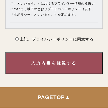
ス」といいます。）におけるプライバシー情報の取扱い
について，以下のとおりプライバシーポリシー（以下，
「本ポリシー」といいます。）を定めます。
第1条（プライバシー情報）
上記、プライバシーポリシーに同意する
プライバシー情報のうち「個人情報」とは，個人情報保
護法にいう「個人情報」を指すものとし，生存する個人
に関する情報であって，当該情報に含まれる氏名，生年
月日，住所，電話番号，連絡先その他の記述等により特
入力内容を確認する
定の個人を識別できる情報を指します。
プライバシー情報のうち「履歴情報および特性情報」と
は，上記に定める「個人情報」以外のものをいい，ご利
用いただいたサービスやご購入いただいた商品，ご覧に
なったページや広告の履歴，ユーザーが検索された検索
キーワード，ご利用日時，ご利用の方法，ご利用環境，
PAGETOP▲
郵便番号や性別，職業，年齢，ユーザーのIPアドレス，
クッキー情報，位置情報，端末の個体識別情報などを指