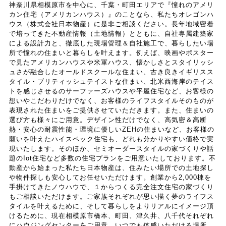
報などの履歴情報および特性情報を，ユーザーが当社や
神奈川県相模原市を中心に、千葉・町田エリアで『憧れのアメリ
カン住宅（アメリカンハウス）』のことなら、私たちオレゴンハ
提携先のサービスを利用しまたはページを閲覧する際に
ウス（株式会社日本物産）に是非ご相談ください。長年地域密着
収集します。
で培ってきた不動産情報（土地情報）とともに、自社専属建築家
による設計力と、徹底した現場管理＆自社施工で、暮らしたい場
所で憧れの住まいと暮らしを叶えます。例えば、映画やポスター
第３条（個人情報を収集・利用する目的）
で見たアメリカンハウスや米軍ハウス、懐かしさとスタイリッシ
ュさが融合したオールドスクールな住まい、古き良きイギリスス
タイル・ブリティッシュテイストな住まい、北米西海岸のテイス
当社が個人情報を収集・利用する目的は，以下のとおり
トを感じさせるのサーファーズハウスや平屋住宅など、お客様の
想いやこだわりだけでなく、お客様のライフスタイルそのものが
です。
表現された住まいをご提供させていただきます。また、住まいの
（1）ユーザーに自分の登録情報の閲覧や修正，利用状況
選び方も様々にご用意。デザイン性だけでなく、高気密＆高断
の閲覧を行っていただくために，氏名，住所，連絡先，
熱・安心の耐震性能・環境に優しいZEHの住まいなど、お客様の
支払方法などの登録情報，利用されたサービスや購入さ
願いを叶えたハイスペック住宅も、どれも分かりやすい価格で実
れた商品，およびそれらの代金などに関する情報を表示
現いたします。そのほか、セミオーダースタイルの家づくりや話
題のIot住宅など多数の住宅プランをご用意いたしております。不
する目的
動産から始まった私たち日本物産は、住みたい場所での土地探し
（2）ユーザーにお知らせや連絡をするためにメールアド
や物件探しも安心してお任せいただけます。創業から2,000棟を
レスを利用する場合やユーザーに商品を送付したり必要
手掛けてきたノウハウで、１からつくる完全注文住宅の家づくり
に応じて連絡したりするため，氏名や住所などの連絡先
もご相談いただけます。ご家族それぞれが思い描く夢のライフス
情報を利用する目的
タイルを叶えるために、そして暮らしをよりリアルにイメージ頂
けるために、現在相模原市橋本、町田、津久井、八千代それぞれ
（3）ユーザーの本人確認を行うために，氏名，生年月
にハウジングセンターをご用意。いつでも体感いただける場所