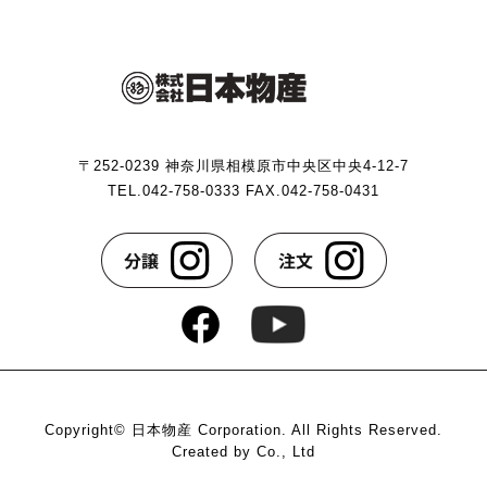
します。
第２条（プライバシー情報の収集方法）
当社は，ユーザーが利用登録をする際に氏名，生年月
〒252-0239 神奈川県相模原市中央区中央4-12-7
日，住所，電話番号，メールアドレス，銀行口座番号，
TEL.042-758-0333 FAX.042-758-0431
クレジットカード番号，運転免許証番号などの個人情報
をお尋ねすることがあります。また，ユーザーと提携先
などとの間でなされたユーザーの個人情報を含む取引記
録や，決済に関する情報を当社の提携先（情報提供元，
広告主，広告配信先などを含みます。以下，｢提携先｣と
いいます。）などから収集することがあります。
当社は，ユーザーについて，利用したサービスやソフト
ウエア，購入した商品，閲覧したページや広告の履歴，
検索した検索キーワード，利用日時，利用方法，利用環
境（携帯端末を通じてご利用の場合の当該端末の通信状
Copyright© 日本物産 Corporation. All Rights Reserved.
態，利用に際しての各種設定情報なども含みます），IP
Created by Co., Ltd
アドレス，クッキー情報，位置情報，端末の個体識別情