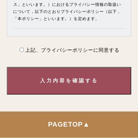
ス」といいます。）におけるプライバシー情報の取扱い
について，以下のとおりプライバシーポリシー（以下，
「本ポリシー」といいます。）を定めます。
第1条（プライバシー情報）
上記、プライバシーポリシーに同意する
プライバシー情報のうち「個人情報」とは，個人情報保
護法にいう「個人情報」を指すものとし，生存する個人
に関する情報であって，当該情報に含まれる氏名，生年
月日，住所，電話番号，連絡先その他の記述等により特
入力内容を確認する
定の個人を識別できる情報を指します。
プライバシー情報のうち「履歴情報および特性情報」と
は，上記に定める「個人情報」以外のものをいい，ご利
用いただいたサービスやご購入いただいた商品，ご覧に
なったページや広告の履歴，ユーザーが検索された検索
キーワード，ご利用日時，ご利用の方法，ご利用環境，
PAGETOP▲
郵便番号や性別，職業，年齢，ユーザーのIPアドレス，
クッキー情報，位置情報，端末の個体識別情報などを指