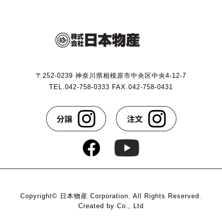
します。
第２条（プライバシー情報の収集方法）
当社は，ユーザーが利用登録をする際に氏名，生年月
〒252-0239 神奈川県相模原市中央区中央4-12-7
日，住所，電話番号，メールアドレス，銀行口座番号，
TEL.042-758-0333 FAX.042-758-0431
クレジットカード番号，運転免許証番号などの個人情報
をお尋ねすることがあります。また，ユーザーと提携先
などとの間でなされたユーザーの個人情報を含む取引記
録や，決済に関する情報を当社の提携先（情報提供元，
広告主，広告配信先などを含みます。以下，｢提携先｣と
いいます。）などから収集することがあります。
当社は，ユーザーについて，利用したサービスやソフト
ウエア，購入した商品，閲覧したページや広告の履歴，
検索した検索キーワード，利用日時，利用方法，利用環
境（携帯端末を通じてご利用の場合の当該端末の通信状
Copyright© 日本物産 Corporation. All Rights Reserved.
態，利用に際しての各種設定情報なども含みます），IP
Created by Co., Ltd
アドレス，クッキー情報，位置情報，端末の個体識別情