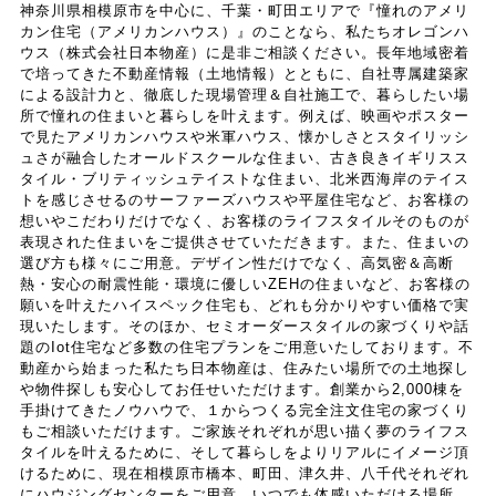
報などの履歴情報および特性情報を，ユーザーが当社や
神奈川県相模原市を中心に、千葉・町田エリアで『憧れのアメリ
カン住宅（アメリカンハウス）』のことなら、私たちオレゴンハ
提携先のサービスを利用しまたはページを閲覧する際に
ウス（株式会社日本物産）に是非ご相談ください。長年地域密着
収集します。
で培ってきた不動産情報（土地情報）とともに、自社専属建築家
による設計力と、徹底した現場管理＆自社施工で、暮らしたい場
所で憧れの住まいと暮らしを叶えます。例えば、映画やポスター
第３条（個人情報を収集・利用する目的）
で見たアメリカンハウスや米軍ハウス、懐かしさとスタイリッシ
ュさが融合したオールドスクールな住まい、古き良きイギリスス
タイル・ブリティッシュテイストな住まい、北米西海岸のテイス
当社が個人情報を収集・利用する目的は，以下のとおり
トを感じさせるのサーファーズハウスや平屋住宅など、お客様の
想いやこだわりだけでなく、お客様のライフスタイルそのものが
です。
表現された住まいをご提供させていただきます。また、住まいの
（1）ユーザーに自分の登録情報の閲覧や修正，利用状況
選び方も様々にご用意。デザイン性だけでなく、高気密＆高断
の閲覧を行っていただくために，氏名，住所，連絡先，
熱・安心の耐震性能・環境に優しいZEHの住まいなど、お客様の
支払方法などの登録情報，利用されたサービスや購入さ
願いを叶えたハイスペック住宅も、どれも分かりやすい価格で実
れた商品，およびそれらの代金などに関する情報を表示
現いたします。そのほか、セミオーダースタイルの家づくりや話
題のIot住宅など多数の住宅プランをご用意いたしております。不
する目的
動産から始まった私たち日本物産は、住みたい場所での土地探し
（2）ユーザーにお知らせや連絡をするためにメールアド
や物件探しも安心してお任せいただけます。創業から2,000棟を
レスを利用する場合やユーザーに商品を送付したり必要
手掛けてきたノウハウで、１からつくる完全注文住宅の家づくり
に応じて連絡したりするため，氏名や住所などの連絡先
もご相談いただけます。ご家族それぞれが思い描く夢のライフス
情報を利用する目的
タイルを叶えるために、そして暮らしをよりリアルにイメージ頂
けるために、現在相模原市橋本、町田、津久井、八千代それぞれ
（3）ユーザーの本人確認を行うために，氏名，生年月
にハウジングセンターをご用意。いつでも体感いただける場所