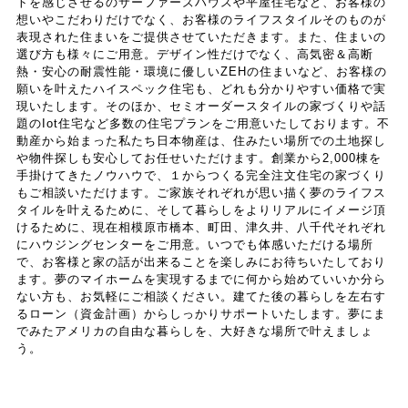
トを感じさせるのサーファーズハウスや平屋住宅など、お客様の
想いやこだわりだけでなく、お客様のライフスタイルそのものが
表現された住まいをご提供させていただきます。また、住まいの
選び方も様々にご用意。デザイン性だけでなく、高気密＆高断
熱・安心の耐震性能・環境に優しいZEHの住まいなど、お客様の
願いを叶えたハイスペック住宅も、どれも分かりやすい価格で実
現いたします。そのほか、セミオーダースタイルの家づくりや話
題のIot住宅など多数の住宅プランをご用意いたしております。不
動産から始まった私たち日本物産は、住みたい場所での土地探し
や物件探しも安心してお任せいただけます。創業から2,000棟を
手掛けてきたノウハウで、１からつくる完全注文住宅の家づくり
もご相談いただけます。ご家族それぞれが思い描く夢のライフス
タイルを叶えるために、そして暮らしをよりリアルにイメージ頂
けるために、現在相模原市橋本、町田、津久井、八千代それぞれ
にハウジングセンターをご用意。いつでも体感いただける場所
で、お客様と家の話が出来ることを楽しみにお待ちいたしており
ます。夢のマイホームを実現するまでに何から始めていいか分ら
ない方も、お気軽にご相談ください。建てた後の暮らしを左右す
るローン（資金計画）からしっかりサポートいたします。夢にま
でみたアメリカの自由な暮らしを、大好きな場所で叶えましょ
う。