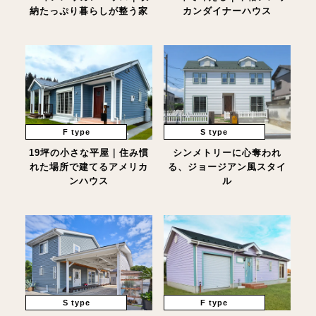
納たっぷり暮らしが整う家
カンダイナーハウス
F type
S type
19坪の小さな平屋｜住み慣
シンメトリーに心奪われ
れた場所で建てるアメリカ
る、ジョージアン風スタイ
ンハウス
ル
S type
F type