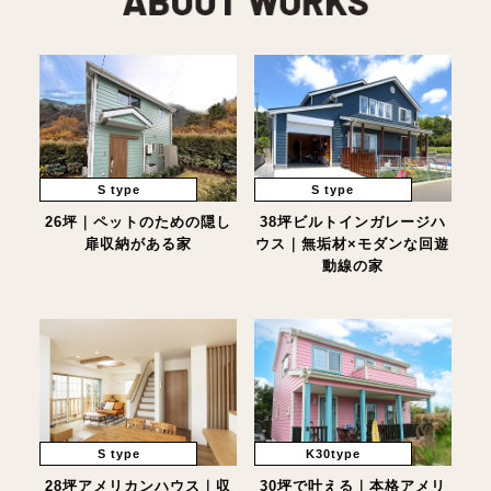
S type
S type
26坪｜ペットのための隠し
38坪ビルトインガレージハ
扉収納がある家
ウス｜無垢材×モダンな回遊
動線の家
S type
K30type
28坪アメリカンハウス｜収
30坪で叶える｜本格アメリ