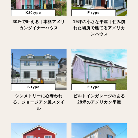
K30type
F type
30坪で叶える｜本格アメリ
19坪の小さな平屋｜住み慣
カンダイナーハウス
れた場所で建てるアメリカ
ンハウス
S type
F type
シンメトリーに心奪われ
ビルトインガレージのある
る、ジョージアン風スタイ
28坪のアメリカン平屋
ル