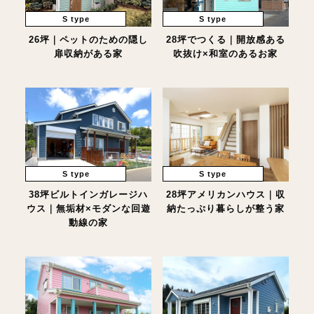
S type
S type
26坪｜ペットのための隠し
28坪でつくる｜開放感ある
扉収納がある家
吹抜け×和室のあるお家
S type
S type
38坪ビルトインガレージハ
28坪アメリカンハウス｜収
ウス｜無垢材×モダンな回遊
納たっぷり暮らしが整う家
動線の家