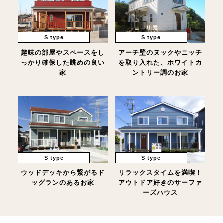
S type
S type
趣味の部屋やスペースをし
アーチ壁のヌックやニッチ
っかり確保した眺めの良い
を取り入れた、ホワイトカ
家
ントリー調のお家
S type
S type
ウッドデッキから繋がるド
リラックスタイムを満喫！
ッグランのあるお家
アウトドア好きのサーファ
ーズハウス