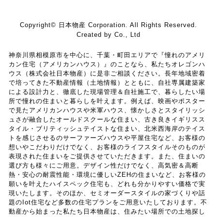
Copyright© 日本物産 Corporation. All Rights Reserved.
Created by Co., Ltd
神奈川県相模原市を中心に、千葉・町田エリアで『憧れのアメリ
カン住宅（アメリカンハウス）』のことなら、私たちオレゴンハ
ウス（株式会社日本物産）に是非ご相談ください。長年地域密着
で培ってきた不動産情報（土地情報）とともに、自社専属建築家
による設計力と、徹底した現場管理＆自社施工で、暮らしたい場
所で憧れの住まいと暮らしを叶えます。例えば、映画やポスター
で見たアメリカンハウスや米軍ハウス、懐かしさとスタイリッシ
ュさが融合したオールドスクールな住まい、古き良きイギリスス
タイル・ブリティッシュテイストな住まい、北米西海岸のテイス
トを感じさせるのサーファーズハウスや平屋住宅など、お客様の
想いやこだわりだけでなく、お客様のライフスタイルそのものが
表現された住まいをご提供させていただきます。また、住まいの
選び方も様々にご用意。デザイン性だけでなく、高気密＆高断
熱・安心の耐震性能・環境に優しいZEHの住まいなど、お客様の
願いを叶えたハイスペック住宅も、どれも分かりやすい価格で実
現いたします。そのほか、セミオーダースタイルの家づくりや話
題のIot住宅など多数の住宅プランをご用意いたしております。不
動産から始まった私たち日本物産は、住みたい場所での土地探し