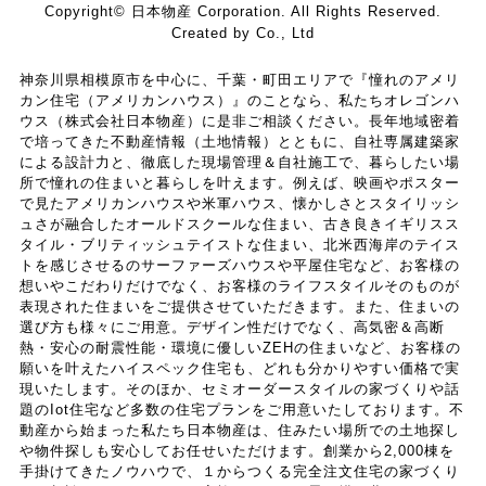
Copyright© 日本物産 Corporation. All Rights Reserved.
Created by Co., Ltd
神奈川県相模原市を中心に、千葉・町田エリアで『憧れのアメリ
カン住宅（アメリカンハウス）』のことなら、私たちオレゴンハ
ウス（株式会社日本物産）に是非ご相談ください。長年地域密着
で培ってきた不動産情報（土地情報）とともに、自社専属建築家
による設計力と、徹底した現場管理＆自社施工で、暮らしたい場
所で憧れの住まいと暮らしを叶えます。例えば、映画やポスター
で見たアメリカンハウスや米軍ハウス、懐かしさとスタイリッシ
ュさが融合したオールドスクールな住まい、古き良きイギリスス
タイル・ブリティッシュテイストな住まい、北米西海岸のテイス
トを感じさせるのサーファーズハウスや平屋住宅など、お客様の
想いやこだわりだけでなく、お客様のライフスタイルそのものが
表現された住まいをご提供させていただきます。また、住まいの
選び方も様々にご用意。デザイン性だけでなく、高気密＆高断
熱・安心の耐震性能・環境に優しいZEHの住まいなど、お客様の
願いを叶えたハイスペック住宅も、どれも分かりやすい価格で実
現いたします。そのほか、セミオーダースタイルの家づくりや話
題のIot住宅など多数の住宅プランをご用意いたしております。不
動産から始まった私たち日本物産は、住みたい場所での土地探し
や物件探しも安心してお任せいただけます。創業から2,000棟を
手掛けてきたノウハウで、１からつくる完全注文住宅の家づくり