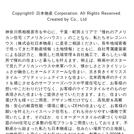
Copyright© 日本物産 Corporation. All Rights Reserved.
Created by Co., Ltd
神奈川県相模原市を中心に、千葉・町田エリアで『憧れのアメリ
カン住宅（アメリカンハウス）』のことなら、私たちオレゴンハ
ウス（株式会社日本物産）に是非ご相談ください。長年地域密着
で培ってきた不動産情報（土地情報）とともに、自社専属建築家
による設計力と、徹底した現場管理＆自社施工で、暮らしたい場
所で憧れの住まいと暮らしを叶えます。例えば、映画やポスター
で見たアメリカンハウスや米軍ハウス、懐かしさとスタイリッシ
ュさが融合したオールドスクールな住まい、古き良きイギリスス
タイル・ブリティッシュテイストな住まい、北米西海岸のテイス
トを感じさせるのサーファーズハウスや平屋住宅など、お客様の
想いやこだわりだけでなく、お客様のライフスタイルそのものが
表現された住まいをご提供させていただきます。また、住まいの
選び方も様々にご用意。デザイン性だけでなく、高気密＆高断
熱・安心の耐震性能・環境に優しいZEHの住まいなど、お客様の
願いを叶えたハイスペック住宅も、どれも分かりやすい価格で実
現いたします。そのほか、セミオーダースタイルの家づくりや話
題のIot住宅など多数の住宅プランをご用意いたしております。不
動産から始まった私たち日本物産は、住みたい場所での土地探し