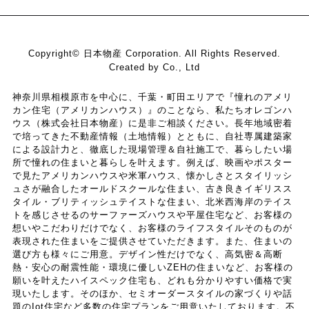
Copyright© 日本物産 Corporation. All Rights Reserved.
Created by Co., Ltd
神奈川県相模原市を中心に、千葉・町田エリアで『憧れのアメリ
カン住宅（アメリカンハウス）』のことなら、私たちオレゴンハ
ウス（株式会社日本物産）に是非ご相談ください。長年地域密着
で培ってきた不動産情報（土地情報）とともに、自社専属建築家
による設計力と、徹底した現場管理＆自社施工で、暮らしたい場
所で憧れの住まいと暮らしを叶えます。例えば、映画やポスター
で見たアメリカンハウスや米軍ハウス、懐かしさとスタイリッシ
ュさが融合したオールドスクールな住まい、古き良きイギリスス
タイル・ブリティッシュテイストな住まい、北米西海岸のテイス
トを感じさせるのサーファーズハウスや平屋住宅など、お客様の
想いやこだわりだけでなく、お客様のライフスタイルそのものが
表現された住まいをご提供させていただきます。また、住まいの
選び方も様々にご用意。デザイン性だけでなく、高気密＆高断
熱・安心の耐震性能・環境に優しいZEHの住まいなど、お客様の
願いを叶えたハイスペック住宅も、どれも分かりやすい価格で実
現いたします。そのほか、セミオーダースタイルの家づくりや話
題のIot住宅など多数の住宅プランをご用意いたしております。不