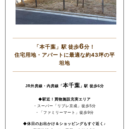
6
「本千葉」駅 徒歩
分！
住宅用地・アパートに最適な約43坪の平
坦地
本千葉
JR外房線・内房線
「
」駅 徒歩6分
◆
駅近！買物施設充実エリア
・スーパー「リブレ京成」徒歩5分
・「ファミリーマート」徒歩9分
◆
休日のお出かけ＆ショッピングもすぐ近く♪