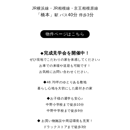
スローライフを楽しむアメ
お庭＆カースペース2
グルニエ・SIC付き収納
JR横浜線・JR相模線・京
「橋本」
40分
駅
バス
停
物件ページはこち