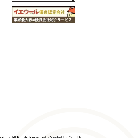
社日本物産
EGON HOUSE／日本物産
営業時間 9:30～19:00／毎週火
クアップ／株式会社日本物産
外部リンク
て
日本ハウジング
宅
オレゴンの家
住宅