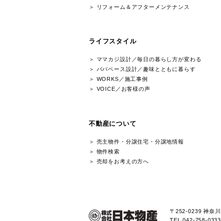
OREGO
創業1977年｜
へ
アメリカン住宅・
HOME | オレゴンハウス
家づくりについて
自社設計＆自社施工の家づくり
建築家について
現場みえる化運動