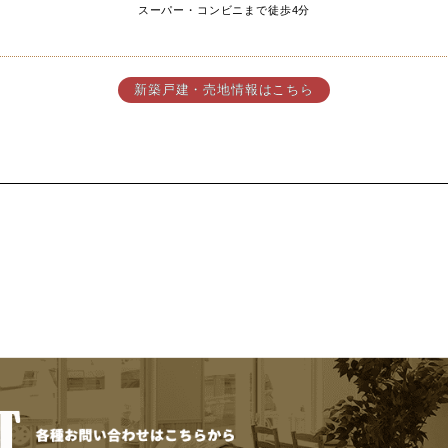
完成見学会を開催
◆
ぜひ現地でこだわりの家を体感し
お車での来場や送迎も可能
お気軽にお問い合わせくだ
◆48.70坪のゆとりある
暮らし心地を大切にした庭付
◆
お子様の通学も安心♪
中野小学校まで徒歩10
中野中学校まで徒歩9分
◆ お買い物施設や周辺環境も
ドラックストアまで徒歩
スーパー・コンビニまで徒