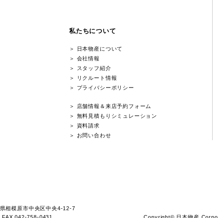
N HOUSE produced by 株式会
相模原・町田・千葉エリアで注文住宅・分譲住宅・デザイン住宅を建てるならOR
北米西海岸スタイルの住まいを、予算も性能も最高品質でご提供いたします
ではデザイン性の高い住宅提案とともに、土地探しも全面バッ
LINE UP
オレゴンハウスについ
S type／省エネECO住
K30type／選べる規格