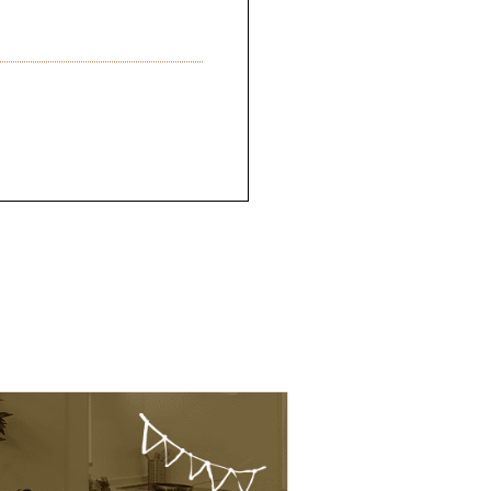
中！
てください♪
です！
さい。
敷地
きの家
分
充実！
3分
歩4分