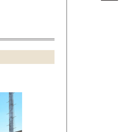
一覧
！
UPしました！！
緑区中野
1」3号棟完成！