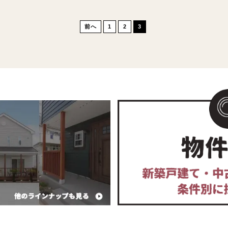
八街
神奈川県相模原市中央区星
築条件付き売地（完売）
オレゴン物語 星が丘（完売）
前へ
1
2
3