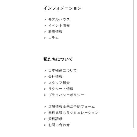
相模原・町田・千葉エリアで注文住宅・分譲住宅・デザイン住宅を建てるならOR
北米西海岸スタイルの住まいを、予算も性能も最高品質でご提供いたします
ではデザイン性の高い住宅提案とともに、土地探しも全面バッ
LINE UP
オレゴンハウスについ
S type／省エネECO住
K30type／選べる規格
K30間取りプラン
K25 type／ローコス