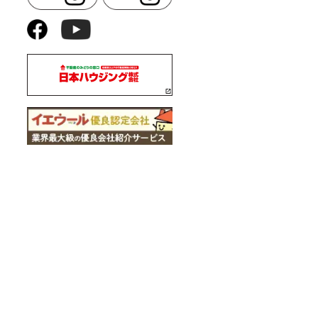
EGON HOUSE／日本物産
営業時間 9:30～19:00／毎週火
クアップ／株式会社日本物産
外部リンク
て
日本ハウジング
宅
オレゴンの家
住宅
集
ト規格住宅