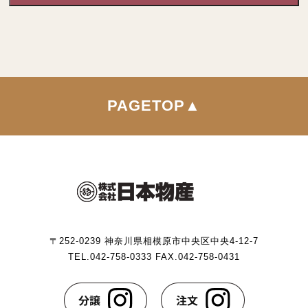
に定める「個人情報」以外のものをいい，ご利用いただいたサー
ビスやご購入いただいた商品，ご覧になったページや広告の履
歴，ユーザーが検索された検索キーワード，ご利用日時，ご利用
の方法，ご利用環境，郵便番号や性別，職業，年齢，ユーザーの
IPアドレス，クッキー情報，位置情報，端末の個体識別情報など
を指します。
PAGETOP▲
第２条（プライバシー情報の収集方法）
当社は，ユーザーが利用登録をする際に氏名，生年月日，住所，
電話番号，メールアドレス，銀行口座番号，クレジットカード番
号，運転免許証番号などの個人情報をお尋ねすることがありま
す。また，ユーザーと提携先などとの間でなされたユーザーの個
人情報を含む取引記録や，決済に関する情報を当社の提携先（情
〒252-0239 神奈川県相模原市中央区中央4-12-7
報提供元，広告主，広告配信先などを含みます。以下，｢提携先｣
TEL.042-758-0333 FAX.042-758-0431
といいます。）などから収集することがあります。
当社は，ユーザーについて，利用したサービスやソフトウエア，
購入した商品，閲覧したページや広告の履歴，検索した検索キー