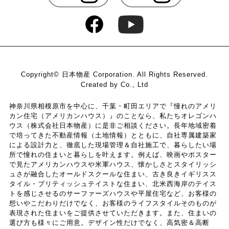
ワード，利用日時，利用方法，利用環境（携帯端末を通じてご利
用の場合の当該端末の通信状態，利用に際しての各種設定情報な
ども含みます），IPアドレス，クッキー情報，位置情報，端末の
個体識別情報などの履歴情報および特性情報を，ユーザーが当社
や提携先のサービスを利用しまたはページを閲覧する際に収集し
ます。
Copyright© 日本物産 Corporation. All Rights Reserved.
Created by Co., Ltd
第３条（個人情報を収集・利用する目的）
神奈川県相模原市を中心に、千葉・町田エリアで『憧れのアメリ
カン住宅（アメリカンハウス）』のことなら、私たちオレゴンハ
当社が個人情報を収集・利用する目的は，以下のとおりです。
ウス（株式会社日本物産）に是非ご相談ください。長年地域密着
（1）ユーザーに自分の登録情報の閲覧や修正，利用状況の閲覧
で培ってきた不動産情報（土地情報）とともに、自社専属建築家
を行っていただくために，氏名，住所，連絡先，支払方法などの
による設計力と、徹底した現場管理＆自社施工で、暮らしたい場
所で憧れの住まいと暮らしを叶えます。例えば、映画やポスター
登録情報，利用されたサービスや購入された商品，およびそれら
で見たアメリカンハウスや米軍ハウス、懐かしさとスタイリッシ
の代金などに関する情報を表示する目的
ュさが融合したオールドスクールな住まい、古き良きイギリスス
（2）ユーザーにお知らせや連絡をするためにメールアドレスを
タイル・ブリティッシュテイストな住まい、北米西海岸のテイス
利用する場合やユーザーに商品を送付したり必要に応じて連絡し
トを感じさせるのサーファーズハウスや平屋住宅など、お客様の
たりするため，氏名や住所などの連絡先情報を利用する目的
想いやこだわりだけでなく、お客様のライフスタイルそのものが
表現された住まいをご提供させていただきます。また、住まいの
（3）ユーザーの本人確認を行うために，氏名，生年月日，住
選び方も様々にご用意。デザイン性だけでなく、高気密＆高断
所，電話番号，銀行口座番号，クレジットカード番号，運転免許