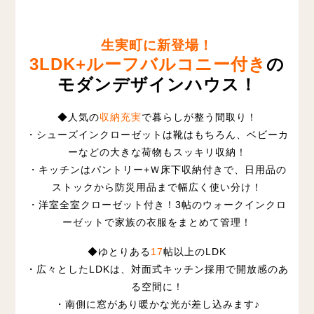
生実町に新登場！
3LDK+ルーフバルコニー付き
の
モダンデザインハウス！
◆人気の
収納充実
で暮らしが整う間取り！
・シューズインクローゼットは靴はもちろん、ベビーカ
ーなどの大きな荷物もスッキリ収納！
・キッチンはパントリー+Ｗ床下収納付きで、日用品の
ストックから防災用品まで幅広く使い分け！
・洋室全室クローゼット付き！3帖のウォークインクロ
ーゼットで家族の衣服をまとめて管理！
◆ゆとりある
17
帖以上のLDK
・広々としたLDKは、対面式キッチン採用で開放感のあ
る空間に！
・南側に窓があり暖かな光が差し込みます♪