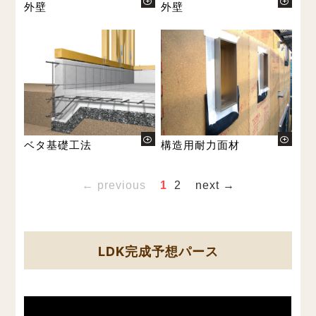
外壁
外壁
ベタ基礎工法
構造用耐力面材
← previous
1
2
next →
LDK完成予想パース