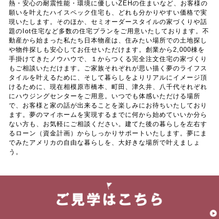
熱・安心の耐震性能・環境に優しいZEHの住まいなど、お客様の
証番号，配達証明付き郵便の到達結果などの情報を利用する目的
願いを叶えたハイスペック住宅も、どれも分かりやすい価格で実
（4）ユーザーに代金を請求するために，購入された商品名や数
現いたします。そのほか、セミオーダースタイルの家づくりや話
量，利用されたサービスの種類や期間，回数，請求金額，氏名，
題のIot住宅など多数の住宅プランをご用意いたしております。不
動産から始まった私たち日本物産は、住みたい場所での土地探し
住所，銀行口座番号やクレジットカード番号などの支払に関する
や物件探しも安心してお任せいただけます。創業から2,000棟を
情報などを利用する目的
手掛けてきたノウハウで、１からつくる完全注文住宅の家づくり
（5）ユーザーが簡便にデータを入力できるようにするために，
もご相談いただけます。ご家族それぞれが思い描く夢のライフス
当社に登録されている情報を入力画面に表示させたり，ユーザー
タイルを叶えるために、そして暮らしをよりリアルにイメージ頂
のご指示に基づいて他のサービスなど（提携先が提供するものも
けるために、現在相模原市橋本、町田、津久井、八千代それぞれ
にハウジングセンターをご用意。いつでも体感いただける場所
含みます）に転送したりする目的
で、お客様と家の話が出来ることを楽しみにお待ちいたしており
（6）代金の支払を遅滞したり第三者に損害を発生させたりする
ます。夢のマイホームを実現するまでに何から始めていいか分ら
など，本サービスの利用規約に違反したユーザーや，不正・不当
ない方も、お気軽にご相談ください。建てた後の暮らしを左右す
な目的でサービスを利用しようとするユーザーの利用をお断りす
るローン（資金計画）からしっかりサポートいたします。夢にま
でみたアメリカの自由な暮らしを、大好きな場所で叶えましょ
るために，利用態様，氏名や住所など個人を特定するための情報
う。
を利用する目的
（7）ユーザーからのお問い合わせに対応するために，お問い合
わせ内容や代金の請求に関する情報など当社がユーザーに対して
サービスを提供するにあたって必要となる情報や，ユーザーのサ
ービス利用状況，連絡先情報などを利用する目的
（8）上記の利用目的に付随する目的