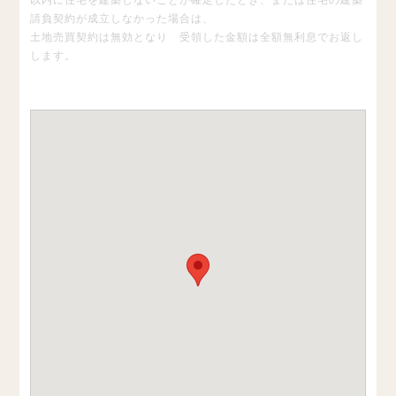
以内に住宅を建築しないことが確定したとき、または住宅の建築
請負契約が成立しなかった場合は、
土地売買契約は無効となり 受領した金額は全額無利息でお返し
します。