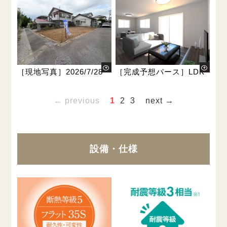
［現地写真］2026/7/28
［完成予想パース］LDK
← previous
1
2
3
next →
設備・仕様