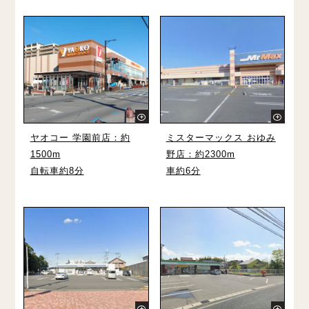
ヤオコー 学園前店：約
ミスターマックス おゆみ
1500m
野店：約2300m
自転車約8分
車約6分