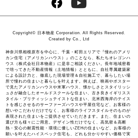
いいます。）などから収集することがあります。
当社は，ユーザーについて，利用したサービスやソフト
ウエア，購入した商品，閲覧したページや広告の履歴，
検索した検索キーワード，利用日時，利用方法，利用環
境（携帯端末を通じてご利用の場合の当該端末の通信状
Copyright© 日本物産 Corporation. All Rights Reserved.
態，利用に際しての各種設定情報なども含みます），IP
Created by Co., Ltd
アドレス，クッキー情報，位置情報，端末の個体識別情
報などの履歴情報および特性情報を，ユーザーが当社や
神奈川県相模原市を中心に、千葉・町田エリアで『憧れのアメリ
カン住宅（アメリカンハウス）』のことなら、私たちオレゴンハ
提携先のサービスを利用しまたはページを閲覧する際に
ウス（株式会社日本物産）に是非ご相談ください。長年地域密着
収集します。
で培ってきた不動産情報（土地情報）とともに、自社専属建築家
による設計力と、徹底した現場管理＆自社施工で、暮らしたい場
所で憧れの住まいと暮らしを叶えます。例えば、映画やポスター
第３条（個人情報を収集・利用する目的）
で見たアメリカンハウスや米軍ハウス、懐かしさとスタイリッシ
ュさが融合したオールドスクールな住まい、古き良きイギリスス
タイル・ブリティッシュテイストな住まい、北米西海岸のテイス
当社が個人情報を収集・利用する目的は，以下のとおり
トを感じさせるのサーファーズハウスや平屋住宅など、お客様の
想いやこだわりだけでなく、お客様のライフスタイルそのものが
です。
表現された住まいをご提供させていただきます。また、住まいの
（1）ユーザーに自分の登録情報の閲覧や修正，利用状況
選び方も様々にご用意。デザイン性だけでなく、高気密＆高断
の閲覧を行っていただくために，氏名，住所，連絡先，
熱・安心の耐震性能・環境に優しいZEHの住まいなど、お客様の
支払方法などの登録情報，利用されたサービスや購入さ
願いを叶えたハイスペック住宅も、どれも分かりやすい価格で実