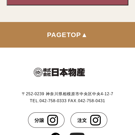
プライバシー情報のうち「履歴情報および特性情報」と
は，上記に定める「個人情報」以外のものをいい，ご利
用いただいたサービスやご購入いただいた商品，ご覧に
なったページや広告の履歴，ユーザーが検索された検索
キーワード，ご利用日時，ご利用の方法，ご利用環境，
PAGETOP▲
郵便番号や性別，職業，年齢，ユーザーのIPアドレス，
クッキー情報，位置情報，端末の個体識別情報などを指
します。
第２条（プライバシー情報の収集方法）
当社は，ユーザーが利用登録をする際に氏名，生年月
〒252-0239 神奈川県相模原市中央区中央4-12-7
日，住所，電話番号，メールアドレス，銀行口座番号，
TEL.042-758-0333 FAX.042-758-0431
クレジットカード番号，運転免許証番号などの個人情報
をお尋ねすることがあります。また，ユーザーと提携先
などとの間でなされたユーザーの個人情報を含む取引記
録や，決済に関する情報を当社の提携先（情報提供元，
広告主，広告配信先などを含みます。以下，｢提携先｣と