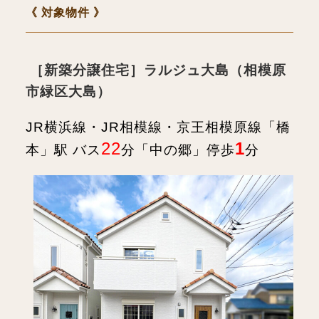
《 対象物件 》
［新築分譲住宅］ラルジュ大島（相模原
市緑区大島）
JR横浜線・JR相模線・京王相模原線「橋
22
1
本」駅 バス
分「中の郷」停歩
分