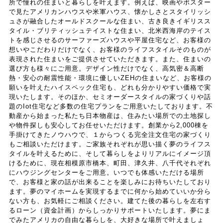
所で憧れの住まいと暮らしを叶えます。例えば、映画やポスター
第３条（個人情報を収集・利用する目的）
で見たアメリカンハウスや米軍ハウス、懐かしさとスタイリッシ
ュさが融合したオールドスクールな住まい、古き良きイギリスス
タイル・ブリティッシュテイストな住まい、北米西海岸のテイス
当社が個人情報を収集・利用する目的は，以下のとおり
トを感じさせるのサーファーズハウスや平屋住宅など、お客様の
想いやこだわりだけでなく、お客様のライフスタイルそのものが
です。
表現された住まいをご提供させていただきます。また、住まいの
（1）ユーザーに自分の登録情報の閲覧や修正，利用状況
選び方も様々にご用意。デザイン性だけでなく、高気密＆高断
の閲覧を行っていただくために，氏名，住所，連絡先，
熱・安心の耐震性能・環境に優しいZEHの住まいなど、お客様の
支払方法などの登録情報，利用されたサービスや購入さ
願いを叶えたハイスペック住宅も、どれも分かりやすい価格で実
れた商品，およびそれらの代金などに関する情報を表示
現いたします。そのほか、セミオーダースタイルの家づくりや話
題のIot住宅など多数の住宅プランをご用意いたしております。不
する目的
動産から始まった私たち日本物産は、住みたい場所での土地探し
（2）ユーザーにお知らせや連絡をするためにメールアド
や物件探しも安心してお任せいただけます。創業から2,000棟を
レスを利用する場合やユーザーに商品を送付したり必要
手掛けてきたノウハウで、１からつくる完全注文住宅の家づくり
に応じて連絡したりするため，氏名や住所などの連絡先
もご相談いただけます。ご家族それぞれが思い描く夢のライフス
情報を利用する目的
タイルを叶えるために、そして暮らしをよりリアルにイメージ頂
けるために、現在相模原市橋本、町田、津久井、八千代それぞれ
（3）ユーザーの本人確認を行うために，氏名，生年月
にハウジングセンターをご用意。いつでも体感いただける場所
日，住所，電話番号，銀行口座番号，クレジットカード
で、お客様と家の話が出来ることを楽しみにお待ちいたしており
番号，運転免許証番号，配達証明付き郵便の到達結果な
ます。夢のマイホームを実現するまでに何から始めていいか分ら
どの情報を利用する目的
ない方も、お気軽にご相談ください。建てた後の暮らしを左右す
るローン（資金計画）からしっかりサポートいたします。夢にま
（4）ユーザーに代金を請求するために，購入された商品
でみたアメリカの自由な暮らしを、大好きな場所で叶えましょ
名や数量，利用されたサービスの種類や期間，回数，請