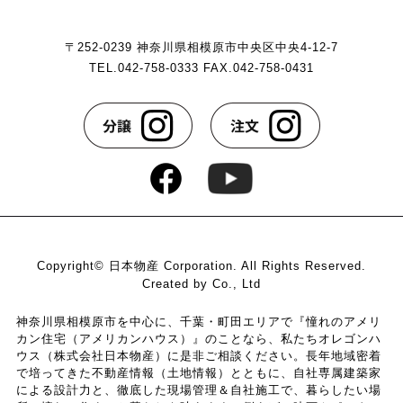
当社は，ユーザーが利用登録をする際に氏名，生年月
〒252-0239 神奈川県相模原市中央区中央4-12-7
日，住所，電話番号，メールアドレス，銀行口座番号，
TEL.042-758-0333 FAX.042-758-0431
クレジットカード番号，運転免許証番号などの個人情報
をお尋ねすることがあります。また，ユーザーと提携先
などとの間でなされたユーザーの個人情報を含む取引記
録や，決済に関する情報を当社の提携先（情報提供元，
広告主，広告配信先などを含みます。以下，｢提携先｣と
いいます。）などから収集することがあります。
当社は，ユーザーについて，利用したサービスやソフト
ウエア，購入した商品，閲覧したページや広告の履歴，
検索した検索キーワード，利用日時，利用方法，利用環
境（携帯端末を通じてご利用の場合の当該端末の通信状
Copyright© 日本物産 Corporation. All Rights Reserved.
態，利用に際しての各種設定情報なども含みます），IP
Created by Co., Ltd
アドレス，クッキー情報，位置情報，端末の個体識別情
報などの履歴情報および特性情報を，ユーザーが当社や
神奈川県相模原市を中心に、千葉・町田エリアで『憧れのアメリ
カン住宅（アメリカンハウス）』のことなら、私たちオレゴンハ
提携先のサービスを利用しまたはページを閲覧する際に
ウス（株式会社日本物産）に是非ご相談ください。長年地域密着
収集します。
で培ってきた不動産情報（土地情報）とともに、自社専属建築家
による設計力と、徹底した現場管理＆自社施工で、暮らしたい場