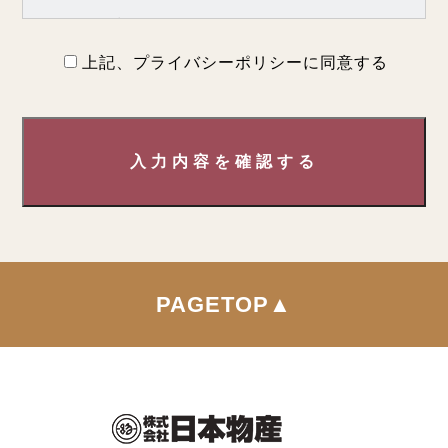
第1条（プライバシー情報）
上記、プライバシーポリシーに同意する
プライバシー情報のうち「個人情報」とは，個人情報保
護法にいう「個人情報」を指すものとし，生存する個人
に関する情報であって，当該情報に含まれる氏名，生年
月日，住所，電話番号，連絡先その他の記述等により特
入力内容を確認する
定の個人を識別できる情報を指します。
プライバシー情報のうち「履歴情報および特性情報」と
は，上記に定める「個人情報」以外のものをいい，ご利
用いただいたサービスやご購入いただいた商品，ご覧に
なったページや広告の履歴，ユーザーが検索された検索
キーワード，ご利用日時，ご利用の方法，ご利用環境，
PAGETOP▲
郵便番号や性別，職業，年齢，ユーザーのIPアドレス，
クッキー情報，位置情報，端末の個体識別情報などを指
します。
第２条（プライバシー情報の収集方法）