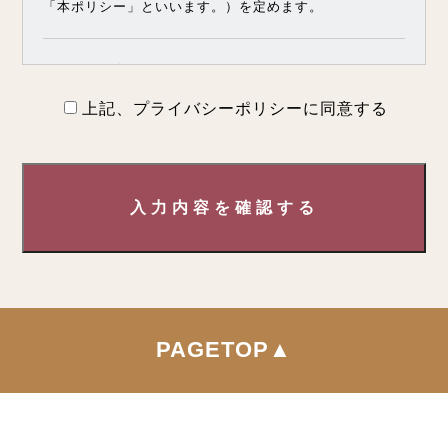
「本ポリシー」といいます。）を定めます。
第1条（プライバシー情報）
上記、プライバシーポリシーに同意する
プライバシー情報のうち「個人情報」とは，個人情報保
護法にいう「個人情報」を指すものとし，生存する個人
に関する情報であって，当該情報に含まれる氏名，生年
月日，住所，電話番号，連絡先その他の記述等により特
入力内容を確認する
定の個人を識別できる情報を指します。
プライバシー情報のうち「履歴情報および特性情報」と
は，上記に定める「個人情報」以外のものをいい，ご利
用いただいたサービスやご購入いただいた商品，ご覧に
なったページや広告の履歴，ユーザーが検索された検索
キーワード，ご利用日時，ご利用の方法，ご利用環境，
PAGETOP▲
郵便番号や性別，職業，年齢，ユーザーのIPアドレス，
クッキー情報，位置情報，端末の個体識別情報などを指
します。