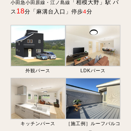
「相模大野」駅 バ
小田急小田原線・江ノ島線
18
ス
分「麻溝台入口」停歩
4
分
外観パース
LDKパース
キッチンパース
［施工例］ルーフバルコ