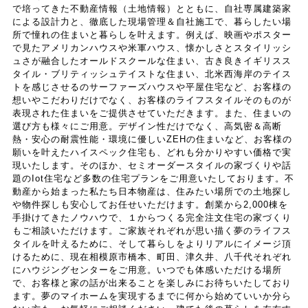
収集します。
で培ってきた不動産情報（土地情報）とともに、自社専属建築家
による設計力と、徹底した現場管理＆自社施工で、暮らしたい場
所で憧れの住まいと暮らしを叶えます。例えば、映画やポスター
第３条（個人情報を収集・利用する目的）
で見たアメリカンハウスや米軍ハウス、懐かしさとスタイリッシ
ュさが融合したオールドスクールな住まい、古き良きイギリスス
タイル・ブリティッシュテイストな住まい、北米西海岸のテイス
当社が個人情報を収集・利用する目的は，以下のとおり
トを感じさせるのサーファーズハウスや平屋住宅など、お客様の
想いやこだわりだけでなく、お客様のライフスタイルそのものが
です。
表現された住まいをご提供させていただきます。また、住まいの
（1）ユーザーに自分の登録情報の閲覧や修正，利用状況
選び方も様々にご用意。デザイン性だけでなく、高気密＆高断
の閲覧を行っていただくために，氏名，住所，連絡先，
熱・安心の耐震性能・環境に優しいZEHの住まいなど、お客様の
支払方法などの登録情報，利用されたサービスや購入さ
願いを叶えたハイスペック住宅も、どれも分かりやすい価格で実
れた商品，およびそれらの代金などに関する情報を表示
現いたします。そのほか、セミオーダースタイルの家づくりや話
題のIot住宅など多数の住宅プランをご用意いたしております。不
する目的
動産から始まった私たち日本物産は、住みたい場所での土地探し
（2）ユーザーにお知らせや連絡をするためにメールアド
や物件探しも安心してお任せいただけます。創業から2,000棟を
レスを利用する場合やユーザーに商品を送付したり必要
手掛けてきたノウハウで、１からつくる完全注文住宅の家づくり
に応じて連絡したりするため，氏名や住所などの連絡先
もご相談いただけます。ご家族それぞれが思い描く夢のライフス
情報を利用する目的
タイルを叶えるために、そして暮らしをよりリアルにイメージ頂
けるために、現在相模原市橋本、町田、津久井、八千代それぞれ
（3）ユーザーの本人確認を行うために，氏名，生年月
にハウジングセンターをご用意。いつでも体感いただける場所
日，住所，電話番号，銀行口座番号，クレジットカード
で、お客様と家の話が出来ることを楽しみにお待ちいたしており
番号，運転免許証番号，配達証明付き郵便の到達結果な
ます。夢のマイホームを実現するまでに何から始めていいか分ら
どの情報を利用する目的