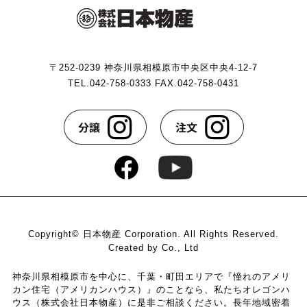
第２条（プライバシー情報の収集方法）
当社は，ユーザーが利用登録をする際に氏名，生年月
〒252-0239 神奈川県相模原市中央区中央4-12-7
日，住所，電話番号，メールアドレス，銀行口座番号，
TEL.042-758-0333 FAX.042-758-0431
クレジットカード番号，運転免許証番号などの個人情報
をお尋ねすることがあります。また，ユーザーと提携先
などとの間でなされたユーザーの個人情報を含む取引記
録や，決済に関する情報を当社の提携先（情報提供元，
広告主，広告配信先などを含みます。以下，｢提携先｣と
いいます。）などから収集することがあります。
当社は，ユーザーについて，利用したサービスやソフト
ウエア，購入した商品，閲覧したページや広告の履歴，
検索した検索キーワード，利用日時，利用方法，利用環
境（携帯端末を通じてご利用の場合の当該端末の通信状
Copyright© 日本物産 Corporation. All Rights Reserved.
態，利用に際しての各種設定情報なども含みます），IP
Created by Co., Ltd
アドレス，クッキー情報，位置情報，端末の個体識別情
報などの履歴情報および特性情報を，ユーザーが当社や
神奈川県相模原市を中心に、千葉・町田エリアで『憧れのアメリ
カン住宅（アメリカンハウス）』のことなら、私たちオレゴンハ
提携先のサービスを利用しまたはページを閲覧する際に
ウス（株式会社日本物産）に是非ご相談ください。長年地域密着