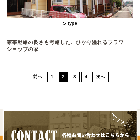
S type
家事動線の良さも考慮した、ひかり溢れるフラワー
ショップの家
前へ
1
2
3
4
次へ