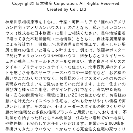
Copyright© 日本物産 Corporation. All Rights Reserved.
Created by Co., Ltd
神奈川県相模原市を中心に、千葉・町田エリアで『憧れのアメリ
カン住宅（アメリカンハウス）』のことなら、私たちオレゴンハ
ウス（株式会社日本物産）に是非ご相談ください。長年地域密着
で培ってきた不動産情報（土地情報）とともに、自社専属建築家
による設計力と、徹底した現場管理＆自社施工で、暮らしたい場
所で憧れの住まいと暮らしを叶えます。例えば、映画やポスター
で見たアメリカンハウスや米軍ハウス、懐かしさとスタイリッシ
ュさが融合したオールドスクールな住まい、古き良きイギリスス
タイル・ブリティッシュテイストな住まい、北米西海岸のテイス
トを感じさせるのサーファーズハウスや平屋住宅など、お客様の
想いやこだわりだけでなく、お客様のライフスタイルそのものが
表現された住まいをご提供させていただきます。また、住まいの
選び方も様々にご用意。デザイン性だけでなく、高気密＆高断
熱・安心の耐震性能・環境に優しいZEHの住まいなど、お客様の
願いを叶えたハイスペック住宅も、どれも分かりやすい価格で実
現いたします。そのほか、セミオーダースタイルの家づくりや話
題のIot住宅など多数の住宅プランをご用意いたしております。不
動産から始まった私たち日本物産は、住みたい場所での土地探し
や物件探しも安心してお任せいただけます。創業から2,000棟を
手掛けてきたノウハウで、１からつくる完全注文住宅の家づくり