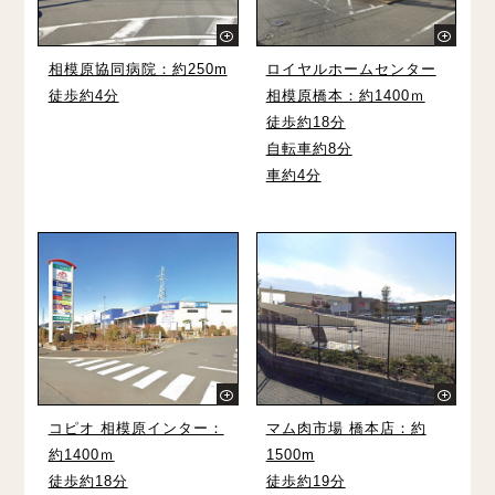
相模原協同病院：約250m
ロイヤルホームセンター
徒歩約4分
相模原橋本：約1400ｍ
徒歩約18分
自転車約8分
車約4分
コピオ 相模原インター：
マム肉市場 橋本店：約
約1400ｍ
1500m
徒歩約18分
徒歩約19分