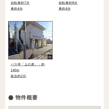
自転車約7分
自転車約8分
車約4分
車約4分
バス停「上の原」：約
140m
徒歩約2分