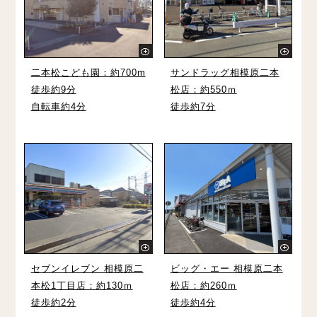
二本松こども園：約700m
サンドラッグ相模原二本
徒歩約9分
松店：約550ｍ
自転車約4分
徒歩約7分
セブンイレブン 相模原二
ビッグ・エー 相模原二本
本松1丁目店：約130ｍ
松店：約260ｍ
徒歩約2分
徒歩約4分