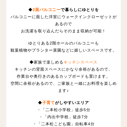
◆
2面バルコニー
で暮らしにゆとりを
バルコニーに面した洋室にウォークインクローゼットが
あるので
お洗濯を取り込んだらそのまま収納が可能！
ゆとりある2階ホールのバルコニーも
観葉植物やプランター菜園などに嬉しいスペースです。
◆
家族で楽しめる
キッチンスペース
キッチンの背面スペースにかなり余裕があるので、
作業台や奥行きのあるカップボードも置けます。
空間に余裕があるので、ご家族と一緒にお料理を楽しめ
ます♪
◆
子育て
がしやすいエリア
・「二本松小学校」徒歩5分
・「内出中学校」徒歩
7
分
・「二本松こども園」自転車4分