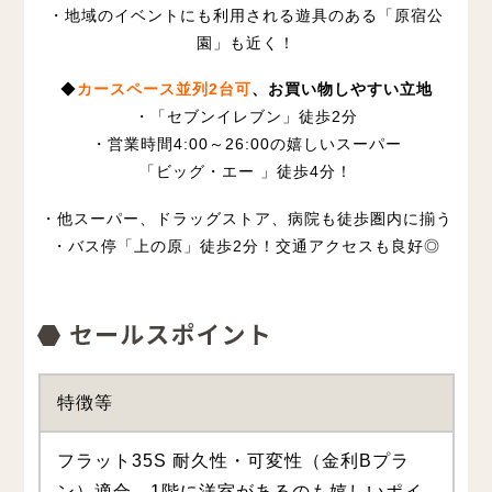
・地域のイベントにも利用される遊具のある「原宿公
園」も近く！
◆
カースペース並列2台可
、お買い物しやすい立地
・
「
セブンイレブン
」
徒歩2分
・営業時間4:00～26:00の嬉しいスーパー
「ビッグ・エー 」徒歩4分！
・他スーパー、ドラッグストア、病院も徒歩圏内に揃う
・バス停「上の原」
徒歩2分
！交通アクセスも良好◎
特徴等
フラット35S 耐久性・可変性（金利Bプラ
ン）適合。1階に洋室があるのも嬉しいポイ